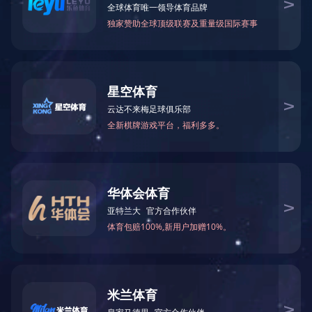
公司简介
华体会
庆市城乡
组织机构
社会信誉
程、建筑
工企业。
公司现有专业技术职称人员185人，各类
公司文化
均施工面积达50万平方米，工程合格率、合
公司奉行“
端正理念、立足岗位、强化
网站。公司所承建的工程以“
强化过程控制
量目标，确保每一项工程质量合格，受到
近年来，公司本着“
求实创新、遵约守
增长，综合实力进一步增强，确保了持续
社会公益活动，关心社会公益事业，积极
再就业问题。
工程分类
公司曾先后被评为市、区级“先进施工企业
进企业”，重庆市总商会“会员企业”、“诚